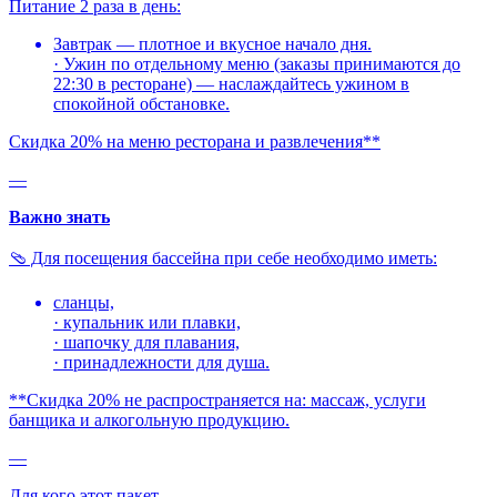
Питание 2 раза в день:
Завтрак — плотное и вкусное начало дня.
· Ужин по отдельному меню (заказы принимаются до
22:30 в ресторане) — наслаждайтесь ужином в
спокойной обстановке.
Скидка 20% на меню ресторана и развлечения**
—
Важно знать
🩴 Для посещения бассейна при себе необходимо иметь:
сланцы,
· купальник или плавки,
· шапочку для плавания,
· принадлежности для душа.
**Скидка 20% не распространяется на: массаж, услуги
банщика и алкогольную продукцию.
—
Для кого этот пакет