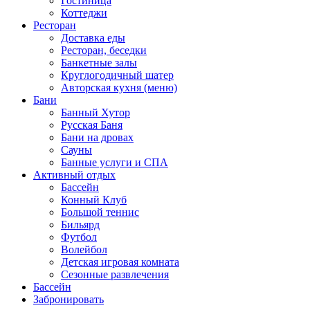
Гостиница
Коттеджи
Ресторан
Доставка еды
Ресторан, беседки
Банкетные залы
Круглогодичный шатер
Авторская кухня (меню)
Бани
Банный Хутор
Русская Баня
Бани на дровах
Сауны
Банные услуги и СПА
Активный отдых
Бассейн
Конный Клуб
Большой теннис
Бильярд
Футбол
Волейбол
Детская игровая комната
Сезонные развлечения
Бассейн
Забронировать