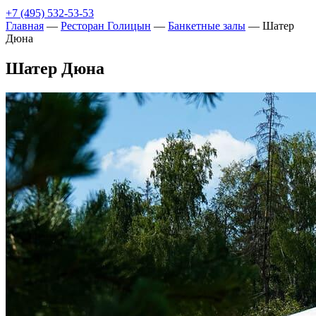
+7 (495) 532-53-53
Главная
—
Ресторан Голицын
—
Банкетные залы
—
Шатер
Дюна
Шатер Дюна