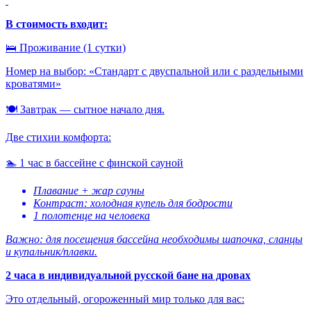
В стоимость входит:
🛌 Проживание (1 сутки)
Номер на выбор: «Стандарт с двуспальной или с раздельными
кроватями»
🍽️ Завтрак — сытное начало дня.
Две стихии комфорта:
🏊 1 час в бассейне с финской сауной
Плавание + жар сауны
Контраст: холодная купель для бодрости
1 полотенце на человека
Важно: для посещения бассейна необходимы шапочка, сланцы
и купальник/плавки.
2 часа в индивидуальной русской бане на дровах
Это отдельный, огороженный мир только для вас: