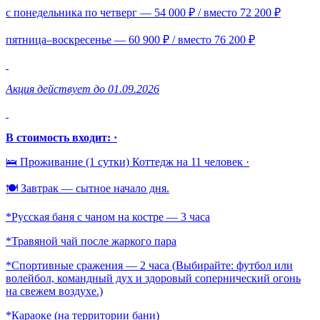
с понедельника по четверг — 54 000 ₽ / вместо 72 200 ₽
пятница–воскресенье — 60 900 ₽ / вместо 76 200 ₽
Акция действует до 01.09.2026
В стоимость входит: ·
🛌 Проживание (1 сутки) Коттедж на 11 человек ·
🍽️ Завтрак — сытное начало дня.
*Русская баня с чаном на костре — 3 часа
*Травяной чай после жаркого пара
*Спортивные сражения — 2 часа (Выбирайте: футбол или
волейбол, командный дух и здоровый сопернический огонь
на свежем воздухе.)
*Караоке (на территории бани)