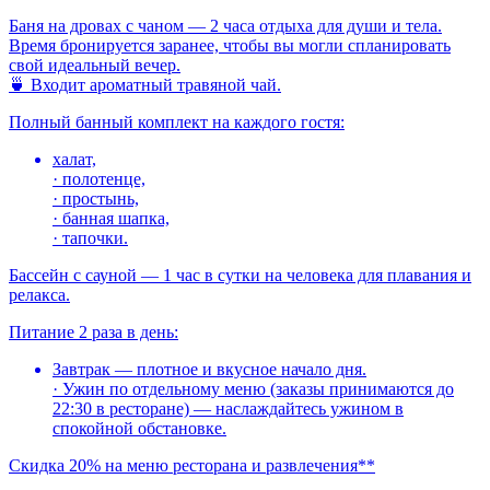
Баня на дровах с чаном — 2 часа отдыха для души и тела.
Время бронируется заранее, чтобы вы могли спланировать
свой идеальный вечер.
🍵 Входит ароматный травяной чай.
Полный банный комплект на каждого гостя:
халат,
· полотенце,
· простынь,
· банная шапка,
· тапочки.
Бассейн с сауной — 1 час в сутки на человека для плавания и
релакса.
Питание 2 раза в день:
Завтрак — плотное и вкусное начало дня.
· Ужин по отдельному меню (заказы принимаются до
22:30 в ресторане) — наслаждайтесь ужином в
спокойной обстановке.
Скидка 20% на меню ресторана и развлечения**