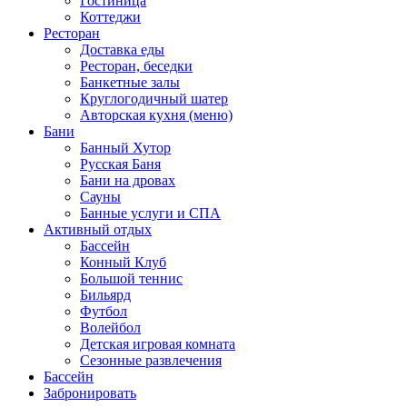
Гостиница
Коттеджи
Ресторан
Доставка еды
Ресторан, беседки
Банкетные залы
Круглогодичный шатер
Авторская кухня (меню)
Бани
Банный Хутор
Русская Баня
Бани на дровах
Сауны
Банные услуги и СПА
Активный отдых
Бассейн
Конный Клуб
Большой теннис
Бильярд
Футбол
Волейбол
Детская игровая комната
Сезонные развлечения
Бассейн
Забронировать