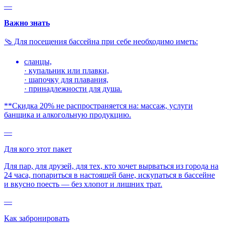
—
Важно знать
🩴 Для посещения бассейна при себе необходимо иметь:
сланцы,
· купальник или плавки,
· шапочку для плавания,
· принадлежности для душа.
**Скидка 20% не распространяется на: массаж, услуги
банщика и алкогольную продукцию.
—
Для кого этот пакет
Для пар, для друзей, для тех, кто хочет вырваться из города на
24 часа, попариться в настоящей бане, искупаться в бассейне
и вкусно поесть — без хлопот и лишних трат.
—
Как забронировать