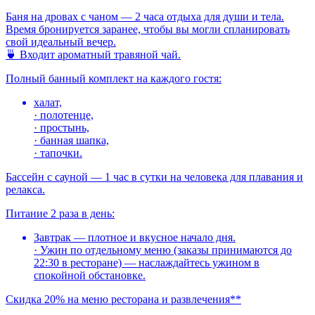
Баня на дровах с чаном — 2 часа отдыха для души и тела.
Время бронируется заранее, чтобы вы могли спланировать
свой идеальный вечер.
🍵 Входит ароматный травяной чай.
Полный банный комплект на каждого гостя:
халат,
· полотенце,
· простынь,
· банная шапка,
· тапочки.
Бассейн с сауной — 1 час в сутки на человека для плавания и
релакса.
Питание 2 раза в день:
Завтрак — плотное и вкусное начало дня.
· Ужин по отдельному меню (заказы принимаются до
22:30 в ресторане) — наслаждайтесь ужином в
спокойной обстановке.
Скидка 20% на меню ресторана и развлечения**