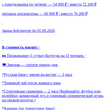
с понедельника по четверг — 54 000 ₽ / вместо 72 200 ₽
пятница–воскресенье — 60 900 ₽ / вместо 76 200 ₽
Акция действует до 01.09.2026
В стоимость входит: ·
🛌 Проживание (1 сутки) Коттедж на 11 человек ·
🍽️ Завтрак — сытное начало дня.
*Русская баня с чаном на костре — 3 часа
*Травяной чай после жаркого пара
*Спортивные сражения — 2 часа (Выбирайте: футбол или
волейбол, командный дух и здоровый сопернический огонь
на свежем воздухе.)
*Караоке (на территории бани)