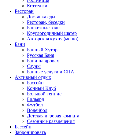
Гостиница
Коттеджи
Ресторан
Доставка еды
Ресторан, беседки
Банкетные залы
Круглогодичный шатер
Авторская кухня (меню)
Бани
Банный Хутор
Русская Баня
Бани на дровах
Сауны
Банные услуги и СПА
Активный отдых
Бассейн
Конный Клуб
Большой теннис
Бильярд
Футбол
Волейбол
Детская игровая комната
Сезонные развлечения
Бассейн
Забронировать