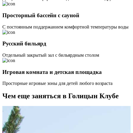
Просторный бассейн с сауной
С постоянным поддержанием комфортной температуры воды
Русский бильярд
Отдельный закрытый зал с бильярдным столом
Игровая комната и детская площадка
Просторные игровые зоны для детей любого возраста
Чем еще заняться в Голицын Клубе
Атмосферный
Банный
Спортивные
Коттеджи
Атмосферный
Банный
Спортивные
Коттеджи
ресторан
комплекс
площадки
и
ресторан
комплекс
площадки
и