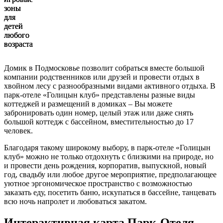
зоны
зоны
зоны
для
для
для
детей
детей
детей
любого
любого
любого
возраста
возраста
возраста
Домик в Подмосковье позволит собраться вместе большой
компании родственников или друзей и провести отдых в
хвойном лесу с разнообразными видами активного отдыха. В
парк-отеле «Голицын клуб» представлены разные виды
коттеджей и размещений в домиках – Вы можете
забронировать один номер, целый этаж или даже снять
большой коттедж с бассейном, вместительностью до 17
человек.
Благодаря такому широкому выбору, в парк-отеле «Голицын
клуб» можно не только отдохнуть с близкими на природе, но
и провести день рождения, корпоратив, выпускной, новый
год, свадьбу или любое другое мероприятие, предполагающее
уютное эргономическое пространство с возможностью
заказать еду, посетить баню, искупаться в бассейне, танцевать
всю ночь напролет и любоваться закатом.
Интерактивная карта Парк-Отеля