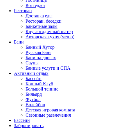
Гостиница
Коттеджи
Ресторан
Доставка еды
Ресторан, беседки
Банкетные залы
Круглогодичный шатер
Авторская кухня (меню)
Бани
Банный Хутор
Русская Баня
Бани на дровах
Сауны
Банные услуги и СПА
Активный отдых
Бассейн
Конный Клуб
Большой теннис
Бильярд
Футбол
Волейбол
Детская игровая комната
Сезонные развлечения
Бассейн
Забронировать