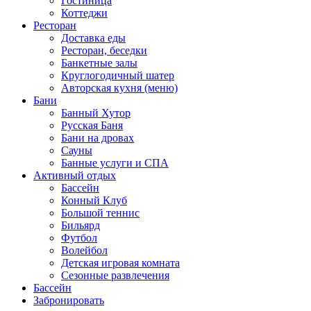
Гостиница
Коттеджи
Ресторан
Доставка еды
Ресторан, беседки
Банкетные залы
Круглогодичный шатер
Авторская кухня (меню)
Бани
Банный Хутор
Русская Баня
Бани на дровах
Сауны
Банные услуги и СПА
Активный отдых
Бассейн
Конный Клуб
Большой теннис
Бильярд
Футбол
Волейбол
Детская игровая комната
Сезонные развлечения
Бассейн
Забронировать